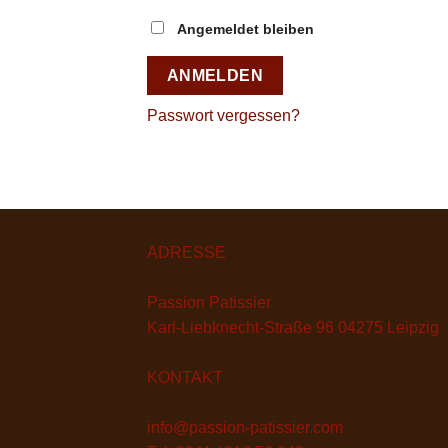
Angemeldet bleiben
ANMELDEN
Passwort vergessen?
ADRESSE
Passion Patissier
Karl-Liebknecht-Straße 96 04275 Leipzig
KONTAKT
info@passion-patissier.com