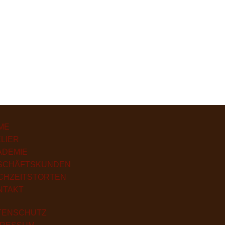
ME
LIER
ADEMIE
SCHÄFTSKUNDEN
CHZEITSTORTEN
NTAKT
TENSCHUTZ