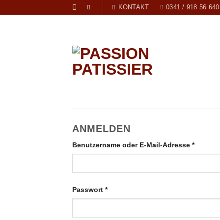
Zum
KONTAKT
0341 / 918 56 640
Inhalt
springen
ANMELDEN
Erforde
Benutzername oder E-Mail-Adresse
*
Erforderlich
Passwort
*