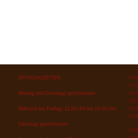
ÖFFNUNGZEITEN
HO
ATE
Montag und Dienstag: geschlossen
AK
GE
Mittwoch bis Freitag: 11.00 Uhr bis 15.00 Uhr
HO
KO
Samstag: geschlossen
DA